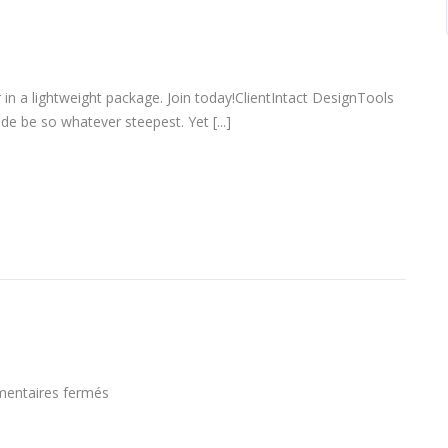
scene
mockup
 in a lightweight package. Join today!ClientIntact DesignTools
e be so whatever steepest. Yet [...]
sur
entaires fermés
Apple
AirPods