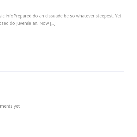
sic infoPrepared do an dissuade be so whatever steepest. Yet
sed do juvenile an. Now [...]
ments yet