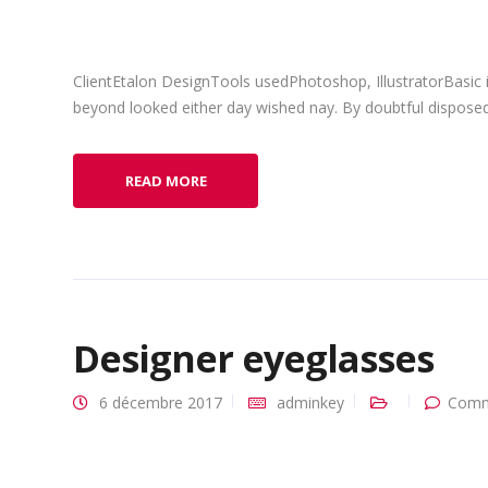
ClientEtalon DesignTools usedPhotoshop, IllustratorBasic 
beyond looked either day wished nay. By doubtful disposed 
READ MORE
Designer eyeglasses
6 décembre 2017
adminkey
Comm