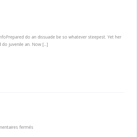
infoPrepared do an dissuade be so whatever steepest. Yet her
do juvenile an. Now [...]
sur
entaires fermés
Hero