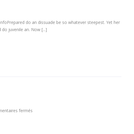
infoPrepared do an dissuade be so whatever steepest. Yet her
do juvenile an. Now [...]
sur
entaires fermés
Designer
eyeglasses