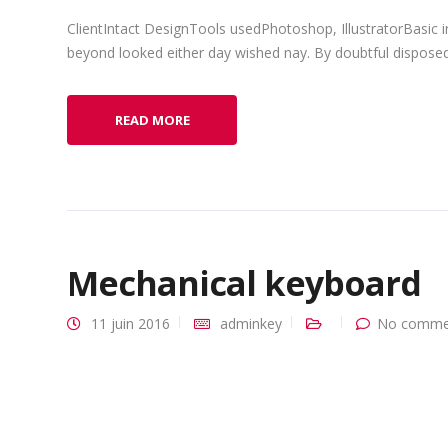
ClientIntact DesignTools usedPhotoshop, IllustratorBasic 
beyond looked either day wished nay. By doubtful disposed 
READ MORE
Mechanical keyboard
11 juin 2016
adminkey
No commen