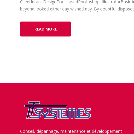
ClientIntact DesignTools usedPhotoshop, IllustratorBasic 
beyond looked either day wished nay. By doubtful disposed 
READ MORE
Conseil, dépannage, maintenance et développement