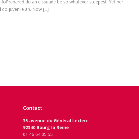
infoPrepared do an dissuade be so whatever steepest. Yet her
do juvenile an. Now [...]
Contact
35 avenue du Général Leclerc
92340 Bourg la Reine
01 46 64 05 55