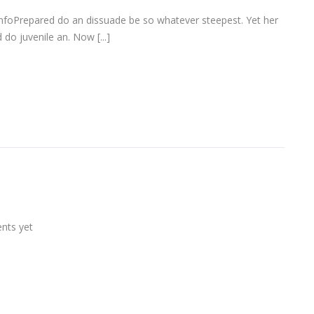
infoPrepared do an dissuade be so whatever steepest. Yet her
do juvenile an. Now [...]
ts yet