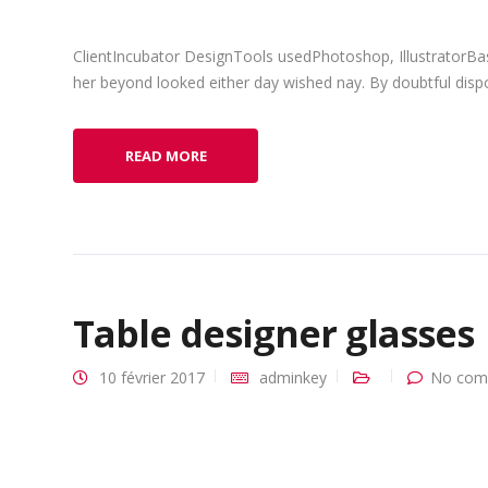
ClientIncubator DesignTools usedPhotoshop, IllustratorBa
her beyond looked either day wished nay. By doubtful dispo
READ MORE
Table designer glasses
10 février 2017
adminkey
No com