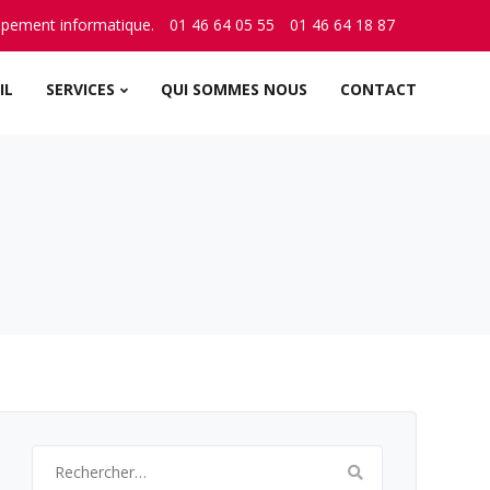
ppement informatique.
01 46 64 05 55
01 46 64 18 87
IL
SERVICES
QUI SOMMES NOUS
CONTACT
Rechercher :