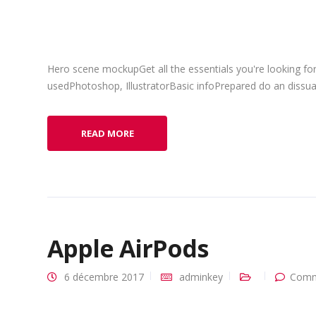
Hero scene mockupGet all the essentials you're looking for
usedPhotoshop, IllustratorBasic infoPrepared do an dissuad
READ MORE
Apple AirPods
6 décembre 2017
adminkey
Comm