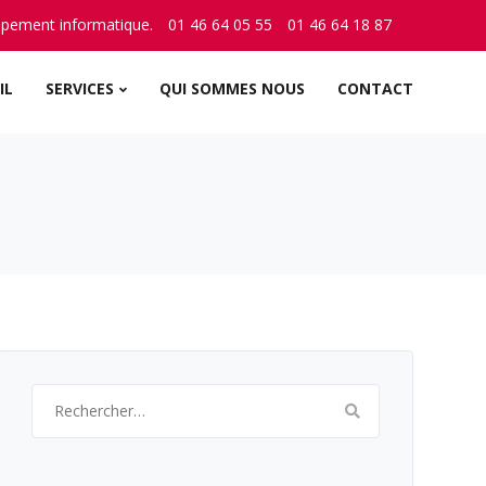
ppement informatique.
01 46 64 05 55
01 46 64 18 87
IL
SERVICES
QUI SOMMES NOUS
CONTACT
Rechercher :