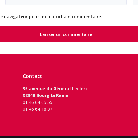
 le navigateur pour mon prochain commentaire.
Contact
35 avenue du Général Leclerc
92340 Bourg la Reine
01 46 64 05 55
01 46 64 18 87