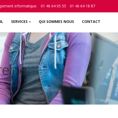
ppement informatique.
01 46 64 05 55
01 46 64 18 87
IL
SERVICES
QUI SOMMES NOUS
CONTACT
reine