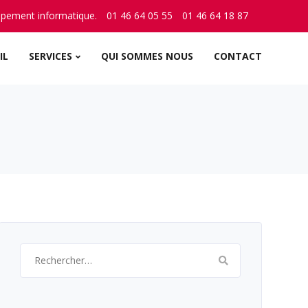
ppement informatique.
01 46 64 05 55
01 46 64 18 87
IL
SERVICES
QUI SOMMES NOUS
CONTACT
Rechercher :