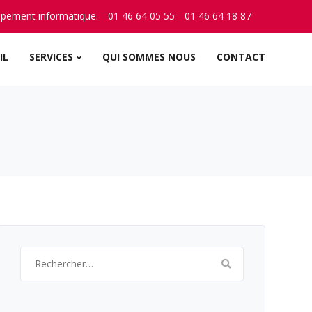
ppement informatique.
01 46 64 05 55
01 46 64 18 87
IL
SERVICES
QUI SOMMES NOUS
CONTACT
Rechercher :