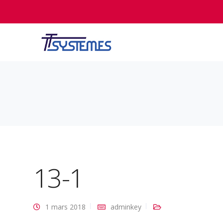
13-1
1 mars 2018
adminkey