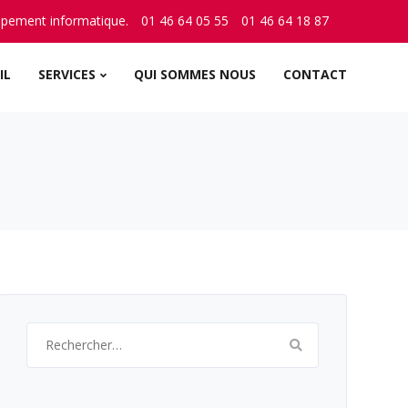
ppement informatique.
01 46 64 05 55
01 46 64 18 87
IL
SERVICES
QUI SOMMES NOUS
CONTACT
Rechercher :